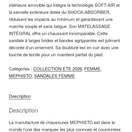
intérieure amovible qui intègre la technologie SOFT-AIR et
i
la semelle extérieure dotée du SHOCK-ABSORBER,
p
réduisent les impacts au minimum et garantissent une
a
marche souple et sans fatigue. Son MATELASSAGE
l
INTÉGRAL offre un chaussant incomparable. Cette
sandale à larges brides et bandes agrippantes est joliment
décorée d’un ornement. Sa doublure est en cuir avec une
touche de textile pour un maintient parfait du pied.
Catégories :
COLLECTION ETE 2026
,
FEMME
,
MEPHISTO
,
SANDALES FEMME
Description
Description
La manufacture de chaussures MEPHISTO est dans le
monde l’une des marques les plus connues et couronnées