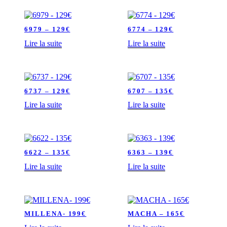
r
i
é
d
6979 – 129€
6774 – 129€
u
Lire la suite
Lire la suite
p
l
u
s
r
6737 – 129€
6707 – 135€
é
c
Lire la suite
Lire la suite
e
n
t
a
u
6622 – 135€
6363 – 139€
p
l
Lire la suite
Lire la suite
u
s
a
n
c
MILLENA- 199€
MACHA – 165€
i