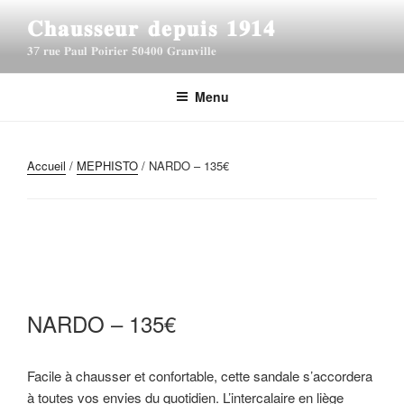
A
𝐂𝐡𝐚𝐮𝐬𝐬𝐞𝐮𝐫 𝐝𝐞𝐩𝐮𝐢𝐬 𝟏𝟗𝟏𝟒
l
𝟑7 𝐫𝐮𝐞 𝐏𝐚𝐮𝐥 𝐏𝐨𝐢𝐫𝐢𝐞𝐫 𝟓𝟎𝟒𝟎𝟎 𝐆𝐫𝐚𝐧𝐯𝐢𝐥𝐥𝐞
l
e
r
Menu
a
u
c
Accueil
/
MEPHISTO
/ NARDO – 135€
o
n
t
e
n
u
p
NARDO – 135€
r
i
Facile à chausser et confortable, cette sandale s’accordera
n
à toutes vos envies du quotidien. L’intercalaire en liège
c