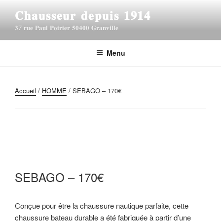
A
𝐂𝐡𝐚𝐮𝐬𝐬𝐞𝐮𝐫 𝐝𝐞𝐩𝐮𝐢𝐬 𝟏𝟗𝟏𝟒
l
𝟑7 𝐫𝐮𝐞 𝐏𝐚𝐮𝐥 𝐏𝐨𝐢𝐫𝐢𝐞𝐫 𝟓𝟎𝟒𝟎𝟎 𝐆𝐫𝐚𝐧𝐯𝐢𝐥𝐥𝐞
l
e
r
Menu
a
u
c
Accueil
/
HOMME
/ SEBAGO – 170€
o
n
t
e
n
u
p
SEBAGO – 170€
r
i
Conçue pour être la chaussure nautique parfaite, cette
n
chaussure bateau durable a été fabriquée à partir d’une
c