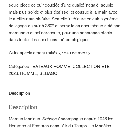
seule pièce de cuir doublée d’une qualité inégalé, souple
i
mais plus solide et plus épaisse, et cousue à la main avec
p
le meilleur savoir-faire. Semelle intérieure en cuir, système
a
de laçage en cuir à 360° et semelle en caoutchouc strié non
l
marquante et antidérapante, pour une adhérence stable
dans toutes les conditions météorologiques.
Cuirs spécialement traités <<eau de mer>>
Catégories :
BATEAUX HOMME
,
COLLECTION ETE
2026
,
HOMME
,
SEBAGO
Description
Description
Marque Iconique,
Sebago
Accompagne depuis 1946 les
Hommes et Femmes dans l’Air du Temps. Le Modèles