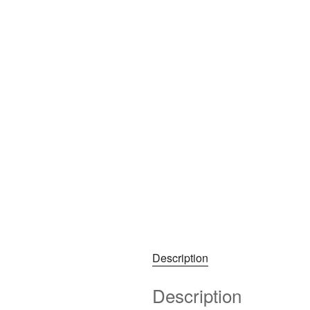
i
p
a
l
Description
Description