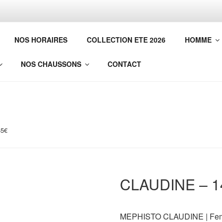
𝐞𝐩𝐮𝐢𝐬 𝟏𝟗𝟏𝟒
NOS HORAIRES
COLLECTION ETE 2026
HOMME
𝐥𝐞
NOS CHAUSSONS
CONTACT
45€
CLAUDINE – 1
MEPHISTO CLAUDINE | Femm