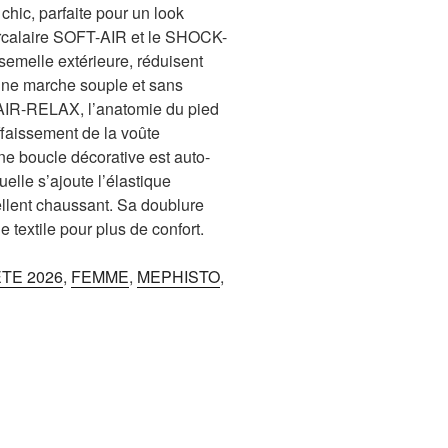
chic, parfaite pour un look
tercalaire SOFT-AIR et le SHOCK-
melle extérieure, réduisent
une marche souple et sans
 AIR-RELAX, l’anatomie du pied
affaissement de la voûte
une boucle décorative est auto-
uelle s’ajoute l’élastique
cellent chaussant. Sa doublure
 textile pour plus de confort.
TE 2026
,
FEMME
,
MEPHISTO
,